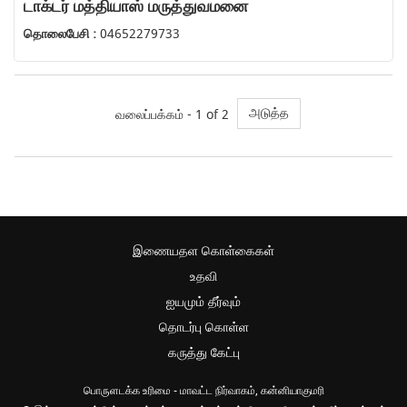
டாக்டர் மத்தியாஸ் மருத்துவமனை
தொலைபேசி :
04652279733
அடுத்த
வலைப்பக்கம் - 1 of 2
இணையதள கொள்கைகள்
உதவி
ஐயமும் தீர்வும்
தொடர்பு கொள்ள
கருத்து கேட்பு
பொருளடக்க உரிமை - மாவட்ட நிர்வாகம், கன்னியாகுமரி