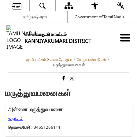
தமிழ்நாடு அரசு
Government of Tamil Nadu
கன்னியாகுமரி மாவட்டம்
KANNIYAKUMARI DISTRICT
முகப்பு பக்கம்
விவர தொகுப்பு
பொது பயன்பாடுகள்
மருத்துவமனைகள்
மருத்துவமனைகள்
அன்னை மருத்துவமனை
கருங்கல்
தொலைபேசி :
04651266111