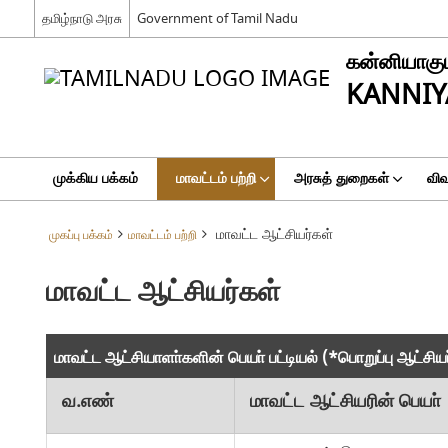
தமிழ்நாடு அரசு
Government of Tamil Nadu
கன்னியாகும
KANNIY
முக்கிய பக்கம்
மாவட்டம் பற்றி
அரசுத் துறைகள்
விவ
மாவட்ட ஆட்சியர்கள்
முகப்பு பக்கம்
மாவட்டம் பற்றி
மாவட்ட ஆட்சியர்கள்
மாவட்ட ஆட்சியாளா்களின் பெயா் பட்டியல் (*பொறுப்பு ஆட்சியா
வ.எண்
மாவட்ட ஆட்சியரின் பெயா்