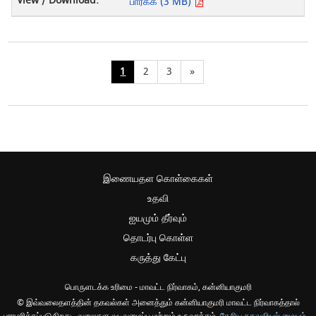
பார்க்க (3 MB)
1
2
3
»
இணையதள கொள்கைகள்
உதவி
ஐயமும் தீர்வும்
தொடர்பு கொள்ள
கருத்து கேட்பு
பொருளடக்க உரிமை - மாவட்ட நிர்வாகம், கன்னியாகுமரி
© இவ்வலைதளத்தின் தகவல்கள் அனைத்தும் கன்னியாகுமரி மாவட்ட நிர்வாகத்தால்